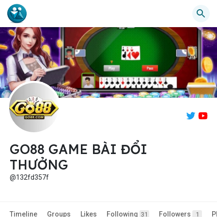
GO88 GAME BÀI ĐỔI
THƯỞNG
@132fd357f
Timeline
Groups
Likes
Following
Followers
P
31
1