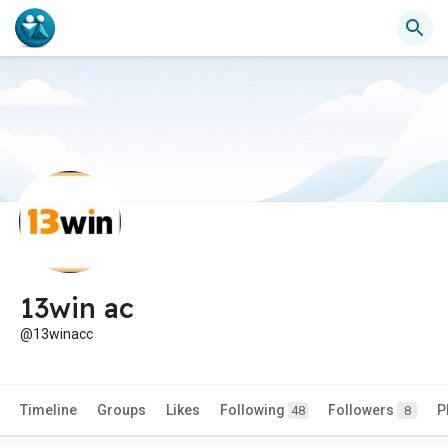
13win ac
@13winacc
Timeline
Groups
Likes
Following
Followers
P
48
8