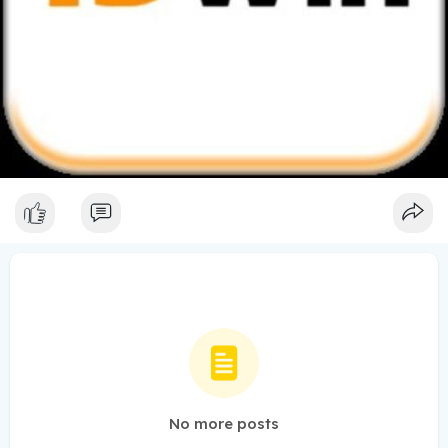
No more posts