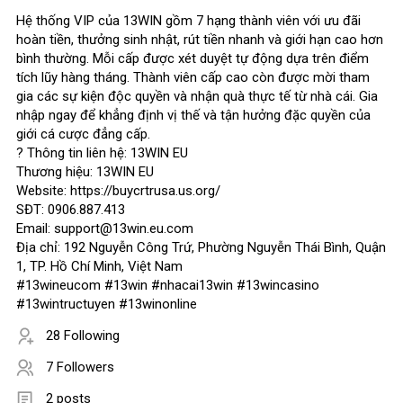
Hệ thống VIP của 13WIN gồm 7 hạng thành viên với ưu đãi
hoàn tiền, thưởng sinh nhật, rút tiền nhanh và giới hạn cao hơn
bình thường. Mỗi cấp được xét duyệt tự động dựa trên điểm
tích lũy hàng tháng. Thành viên cấp cao còn được mời tham
gia các sự kiện độc quyền và nhận quà thực tế từ nhà cái. Gia
nhập ngay để khẳng định vị thế và tận hưởng đặc quyền của
giới cá cược đẳng cấp.
? Thông tin liên hệ: 13WIN EU
Thương hiệu: 13WIN EU
Website: https://buycrtrusa.us.org/
SĐT: 0906.887.413
Email: support@13win.eu.com
Địa chỉ: 192 Nguyễn Công Trứ, Phường Nguyễn Thái Bình, Quận
1, TP. Hồ Chí Minh, Việt Nam
#13wineucom #13win #nhacai13win #13wincasino
#13wintructuyen #13winonline
28 Following
7 Followers
2 posts