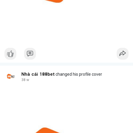
Nhà cái 188bet
changed his profile cover
38 w