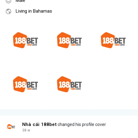
Male
Living in Bahamas
Nhà cái 188bet
changed his profile cover
38 w