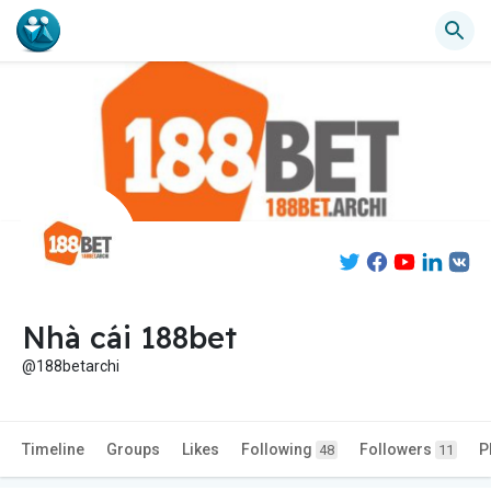
Nhà cái 188bet
@188betarchi
Timeline
Groups
Likes
Following
Followers
P
48
11