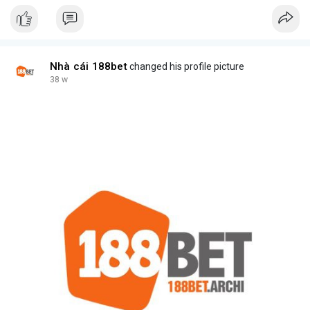
Nhà cái 188bet
changed his profile picture
38 w