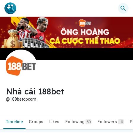
Nhà cái 188bet
@188betopcom
Timeline
Groups
Likes
Following
Followers
P
50
10