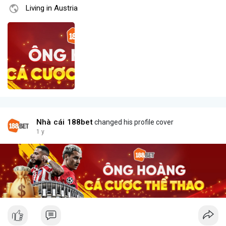
Living in Austria
Nhà cái 188bet
changed his profile cover
1 y