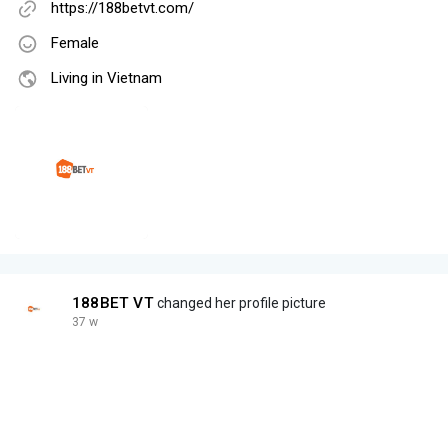
https://188betvt.com/
Female
Living in Vietnam
188BET VT
changed her profile picture
37 w