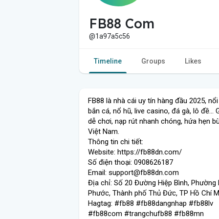
FB88 Com
@1a97a5c56
Timeline
Groups
Likes
FB88 là nhà cái uy tín hàng đầu 2025, nổi
bắn cá, nổ hũ, live casino, đá gà, lô đề... 
dễ chơi, nạp rút nhanh chóng, hứa hẹn bù
Việt Nam.
Thông tin chi tiết:
Website: https://fb88dn.com/
Số điện thoại: 0908626187
Email: support@fb88dn.com
Địa chỉ: Số 20 Đường Hiệp Bình, Phường 
Phước, Thành phố Thủ Đức, TP Hồ Chí M
Hagtag: #fb88 #fb88dangnhap #fb88lv
#fb88com #trangchufb88 #fb88mn