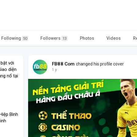
Following
Followers
Photos
Videos
R
50
13
 bật với
FB88 Com
changed his profile cover
Giao diện
1 y
ng nổ tại
Hiệp Bình
inh