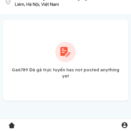
Liêm, Hà Nội, Việt Nam
Ga6789 Đá gà trực tuyến has not posted anything
yet