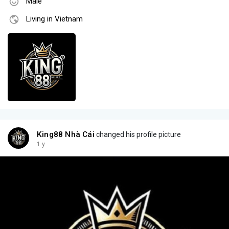
Male
Living in Vietnam
King88 Nhà Cái
changed his profile picture
1 y