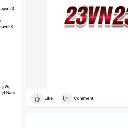
Appvn23
n
euvn23
ng 26,
Việt Nam
Like
Comment