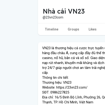
Nhà cái VN23
@23vn23com
Timeline
Groups
Likes
VN23 là thương hiệu cá cược trực tuyến u
hàng đầu châu Á, cung cấp đầy đủ thể t
casino, nổ hũ, bắn cá và xổ số. Giao diện 
nạp rút nhanh, khuyến mãi khủng và dịch
trợ 24/7 giúp người chơi an tâm trải ngh
cấp.
Thông tin chi tiết:
Thương hiệu: VN23
Website: https://23vn23.com/
SĐT: 0986227825
Địa chỉ: 16/5 Đinh Bộ Lĩnh, Phường 26, Q
Thạnh, TP. Hồ Chí Minh, Việt Nam