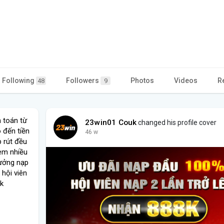
Following
Followers
Photos
Videos
R
48
9
 toán từ
23win01 Couk
changed his profile cover
o đến tiền
46 w
p rút đều
kèm nhiều
hưởng nạp
 hội viên
k