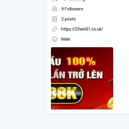
9 Followers
2 posts
https://23win01.co.uk/
Male