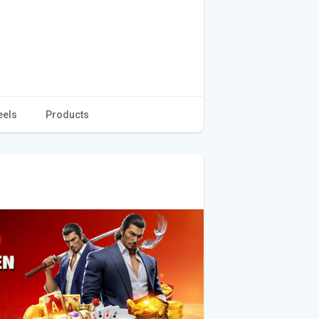
eels
Products