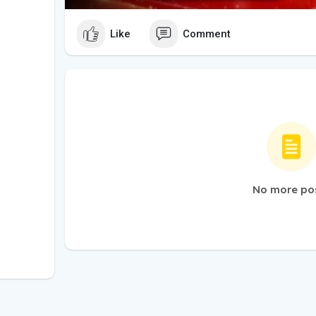
Like
Comment
No more po