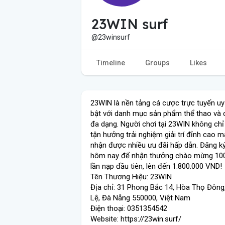
23WIN surf
@23winsurf
Timeline
Groups
Likes
23WIN là nền tảng cá cược trực tuyến uy 
bật với danh mục sản phẩm thể thao và 
đa dạng. Người chơi tại 23WIN không ch
tận hưởng trải nghiệm giải trí đỉnh cao 
nhận được nhiều ưu đãi hấp dẫn. Đăng k
hôm nay để nhận thưởng chào mừng 100%
lần nạp đầu tiên, lên đến 1.800.000 VND!
Tên Thương Hiệu: 23WIN
Địa chỉ: 31 Phong Bắc 14, Hòa Thọ Đôn
Lệ, Đà Nẵng 550000, Việt Nam
Điện thoại: 0351354542
Website: https://23win.surf/