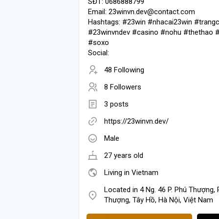
SĐT: 0686888799
Email: 23winvn.dev@contact.com
Hashtags: #23win #nhacai23win #trang
#23winvndev #casino #nohu #thethao 
#soxo
Social:
48 Following
8 Followers
3 posts
https://23winvn.dev/
Male
27 years old
Living in Vietnam
Located in 4 Ng. 46 P. Phú Thượng,
Thượng, Tây Hồ, Hà Nội, Việt Nam