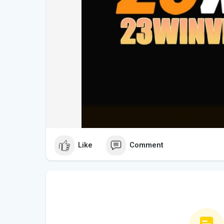
Like
Comment