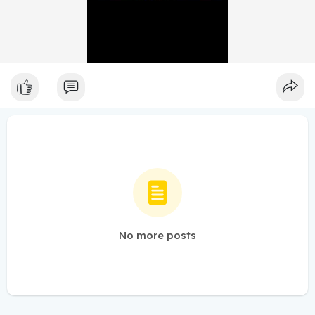
No more posts