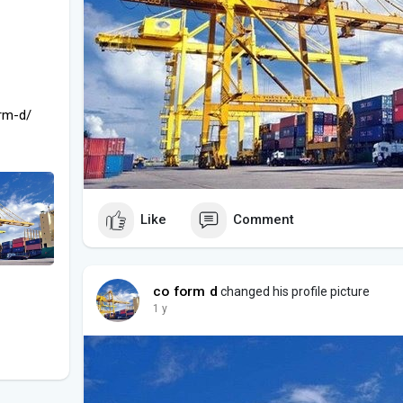
orm-d/
Like
Comment
co form d
changed his profile picture
1 y