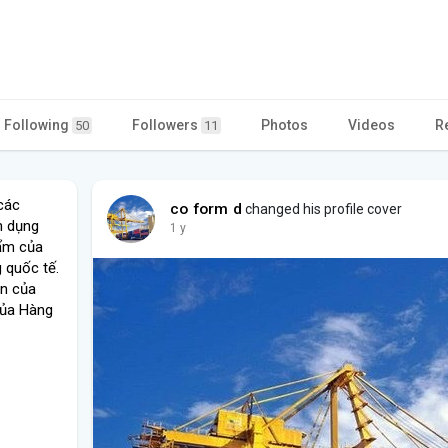
Following
Followers
Photos
Videos
R
50
11
các
co form d
changed his profile cover
n dụng
1 y
hẩm của
g quốc tế.
ên của
Của Hàng