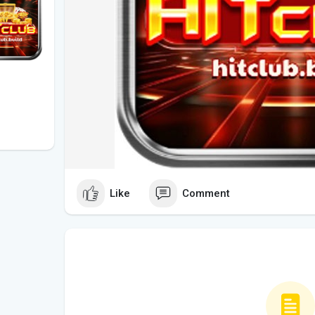
Like
Comment