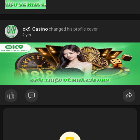
ok9 Casino
changed his profile cover
2 yrs