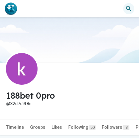
188bet 0pro
@32d7c9f8e
Timeline
Groups
Likes
Following
Followers
P
50
8