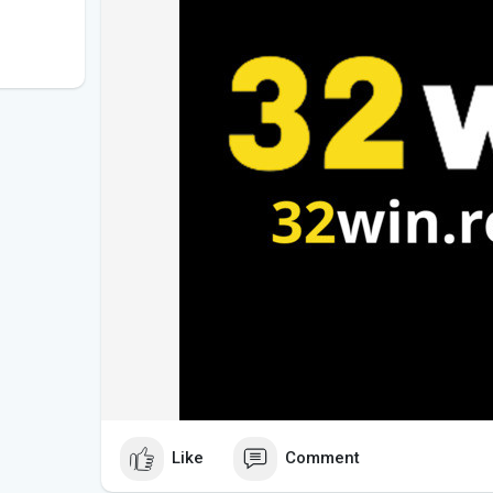
Like
Comment