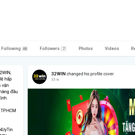
Following
Followers
Photos
Videos
R
48
7
32WIN,
32WIN
changed his profile cover
 lệ hấp
33 w
à vận
 hàng đầu
ịnh.
, TP.HCM
NUyTin