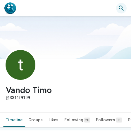
Vando Timo
@3311f9199
Timeline
Groups
Likes
Following
Followers
P
28
5