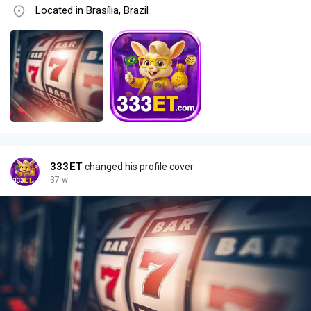
Located in Brasília, Brazil
333ET
changed his profile cover
37 w