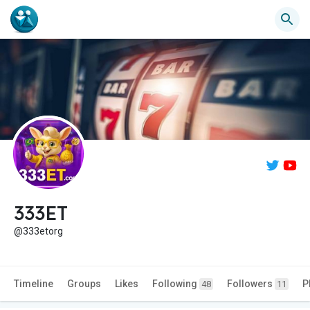
333ET
@333etorg
Timeline
Groups
Likes
Following
Followers
P
48
11