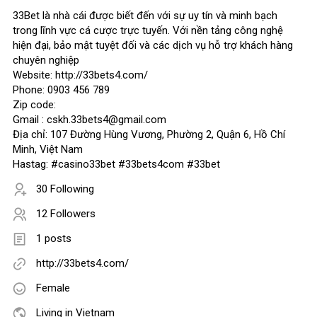
33Bet là nhà cái được biết đến với sự uy tín và minh bạch
trong lĩnh vực cá cược trực tuyến. Với nền tảng công nghệ
hiện đại, bảo mật tuyệt đối và các dịch vụ hỗ trợ khách hàng
chuyên nghiệp
Website: http://33bets4.com/
Phone: 0903 456 789
Zip code:
Gmail : cskh.33bets4@gmail.com
Địa chỉ: 107 Đường Hùng Vương, Phường 2, Quận 6, Hồ Chí
Minh, Việt Nam
Hastag: #casino33bet #33bets4com #33bet
30 Following
12 Followers
1 posts
http://33bets4.com/
Female
Living in Vietnam