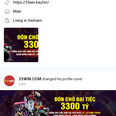
https://33win.kaufen/
Male
Living in Vietnam
33WIN COM
changed his profile cover
2 yrs