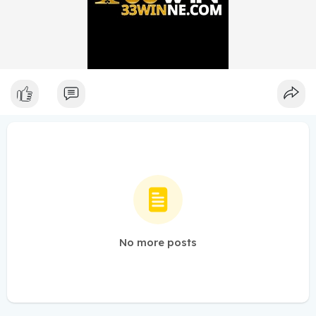
No more posts