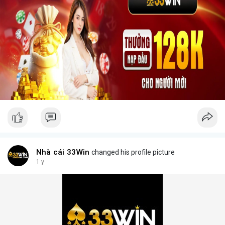
Nhà cái 33Win
changed his profile picture
1 y