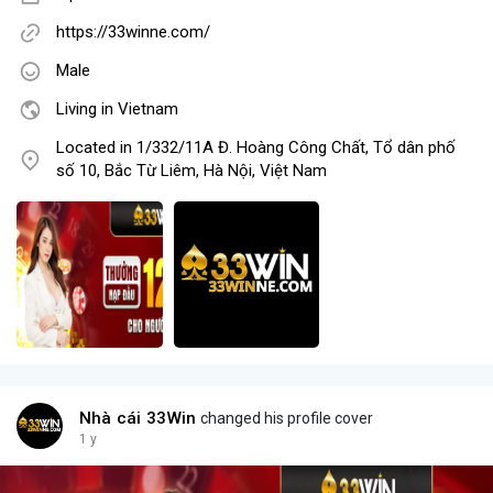
https://33winne.com/
Male
Living in Vietnam
Located in 1/332/11A Đ. Hoàng Công Chất, Tổ dân phố
số 10, Bắc Từ Liêm, Hà Nội, Việt Nam
Nhà cái 33Win
changed his profile cover
1 y