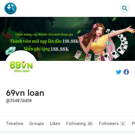
69vn loan
@35487dd08
Timeline
Groups
Likes
Following
Followers
P
49
6