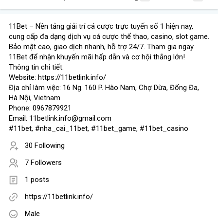
11Bet – Nền tảng giải trí cá cược trực tuyến số 1 hiện nay,
cung cấp đa dạng dịch vụ cá cược thể thao, casino, slot game.
Bảo mật cao, giao dịch nhanh, hỗ trợ 24/7. Tham gia ngay
11Bet để nhận khuyến mãi hấp dẫn và cơ hội thắng lớn!
Thông tin chi tiết:
Website: https://11betlink.info/
Địa chỉ làm việc: 16 Ng. 160 P. Hào Nam, Chợ Dừa, Đống Đa,
Hà Nội, Vietnam
Phone: 0967879921
Email: 11betlink.info@gmail.com
#11bet, #nha_cai_11bet, #11bet_game, #11bet_casino
30 Following
7 Followers
1 posts
https://11betlink.info/
Male