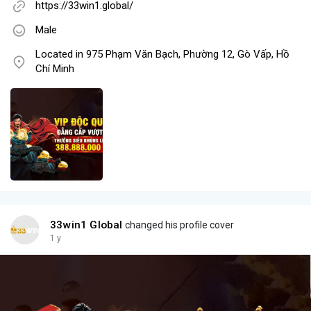
https://33win1.global/
Male
Located in 975 Phạm Văn Bạch, Phường 12, Gò Vấp, Hồ
Chí Minh
33win1 Global
changed his profile cover
1 y