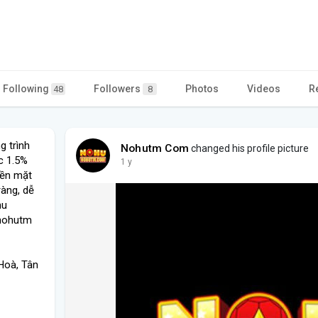
Following
Followers
Photos
Videos
R
48
8
g trình
Nohutm Com
changed his profile picture
c 1.5%
1 y
iền mặt
ràng, dễ
hu
nohutm
Hoà, Tân