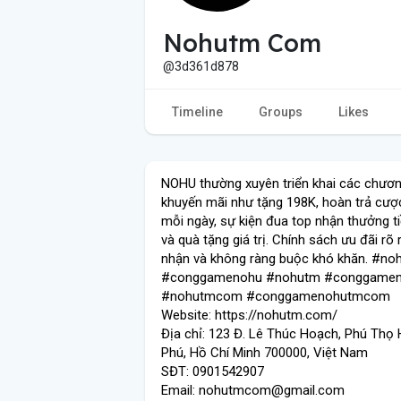
Nohutm Com
@3d361d878
Timeline
Groups
Likes
NOHU thường xuyên triển khai các chươn
khuyến mãi như tặng 198K, hoàn trả cượ
mỗi ngày, sự kiện đua top nhận thưởng t
và quà tặng giá trị. Chính sách ưu đãi rõ 
nhận và không ràng buộc khó khăn. #no
#conggamenohu #nohutm #conggame
#nohutmcom #conggamenohutmcom
Website: https://nohutm.com/
Địa chỉ: 123 Đ. Lê Thúc Hoạch, Phú Thọ 
Phú, Hồ Chí Minh 700000, Việt Nam
SĐT: 0901542907
Email: nohutmcom@gmail.com