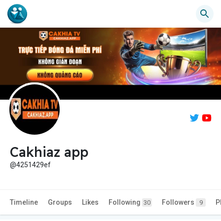
Cakhiaz app
@4251429ef
Timeline
Groups
Likes
Following
Followers
P
30
9