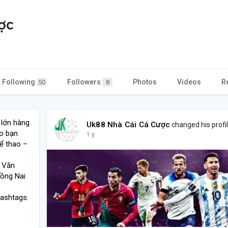
ợc
Following
Followers
Photos
Videos
R
50
8
 lớn hàng
Uk88 Nhà Cái Cá Cược
changed his profi
ho bạn
1 y
ể thao –
n Văn
Đồng Nai
ashtags: