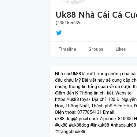
Uk88 Nhà Cái Cá Cư
@4515ee92e
Timeline
Groups
Likes
Nhà cái Uk88 là một trong những nhà cái
đầu châu Mỹ Bài viết này sẽ cung cấp c
những thông tin tổng quan về cá cược th
điểm đến lý Thông tin chi tiết: Website:
https://uk88.toys/ Địa chỉ: 130 Đ. Nguyễ
Hoa, Thống Nhất, Thành phố Biên Hòa, 
Điện thoại: 0777854131 Email:
uk88.dog@gmail.com Zipcode: 810000 H
#uk88 #uk88dog #linkuk88 #nhacaiuk88
#trangchuuk88