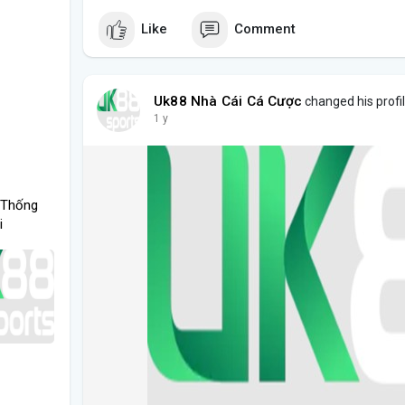
Like
Comment
Uk88 Nhà Cái Cá Cược
changed his profil
1 y
 Thống
i