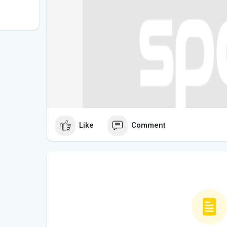
Like
Comment