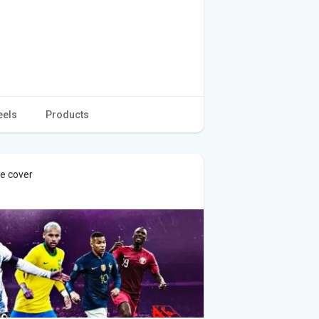
eels
Products
le cover