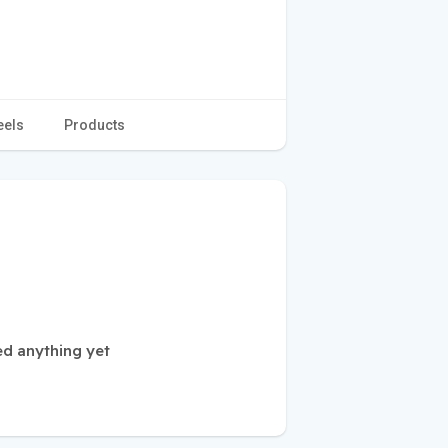
eels
Products
ed anything yet