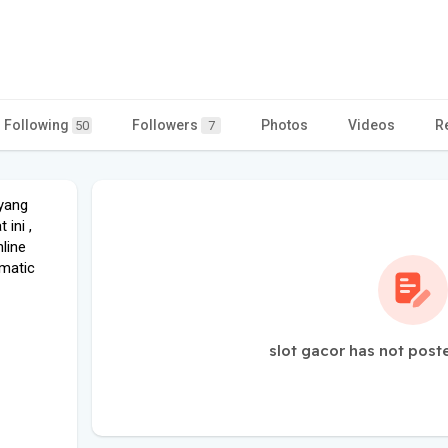
Following
Followers
Photos
Videos
R
50
7
 yang
 ini ,
line
gmatic
slot gacor has not post