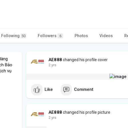
Following
Followers
Photos
Videos
R
50
6
Hàng
AE888
changed his profile cover
ịch Bảo
2 yrs
ịch vụ
Like
Comment
AE888
changed his profile picture
2 yrs