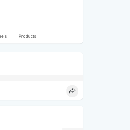
eels
Products