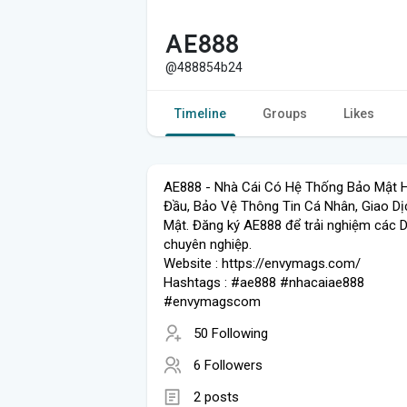
AE888
@488854b24
Timeline
Groups
Likes
AE888 - Nhà Cái Có Hệ Thống Bảo Mật 
Đầu, Bảo Vệ Thông Tin Cá Nhân, Giao D
Mật. Đăng ký AE888 để trải nghiệm các D
chuyên nghiệp.
Website : https://envymags.com/
Hashtags : #ae888 #nhacaiae888
#envymagscom
50 Following
6 Followers
2 posts