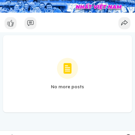
No more posts