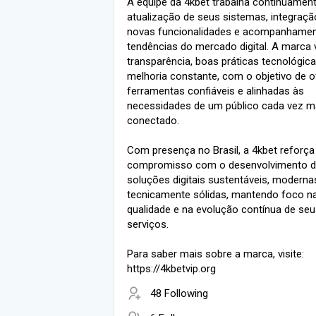
A equipe da 4kbet trabalha continuamen
atualização de seus sistemas, integraçã
novas funcionalidades e acompanhame
tendências do mercado digital. A marca 
transparência, boas práticas tecnológica
melhoria constante, com o objetivo de o
ferramentas confiáveis e alinhadas às
necessidades de um público cada vez m
conectado.
Com presença no Brasil, a 4kbet reforça
compromisso com o desenvolvimento 
soluções digitais sustentáveis, moderna
tecnicamente sólidas, mantendo foco n
qualidade e na evolução contínua de se
serviços.
Para saber mais sobre a marca, visite:
https://4kbetvip.org
48 Following