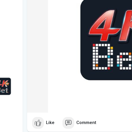
Like
Comment