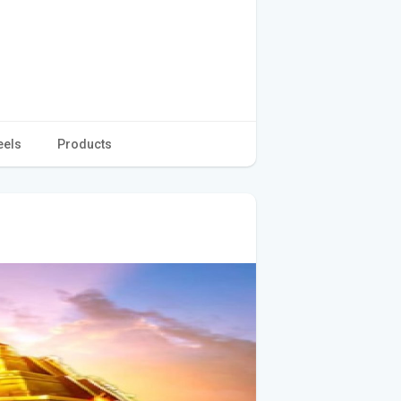
eels
Products