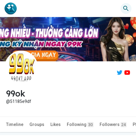
99ok
@51185e9df
Timeline
Groups
Likes
Following
Followers
P
30
24