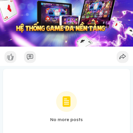
No more posts