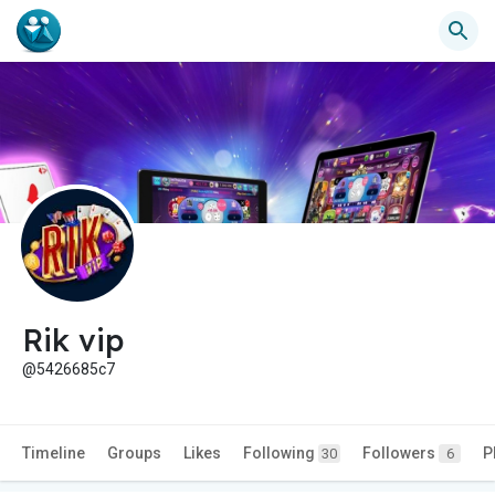
Rik vip
@5426685c7
Timeline
Groups
Likes
Following
Followers
P
30
6