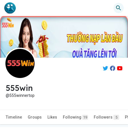
555win
@555winnertop
Timeline
Groups
Likes
Following
Followers
P
19
5