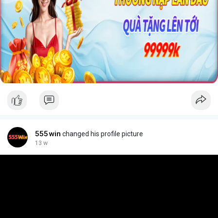
555win
changed his profile picture
13 w