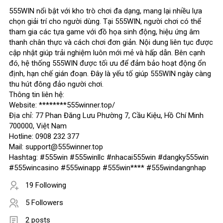
555WIN nổi bật với kho trò chơi đa dạng, mang lại nhiều lựa
chọn giải trí cho người dùng. Tại 555WIN, người chơi có thể
tham gia các tựa game với đồ họa sinh động, hiệu ứng âm
thanh chân thực và cách chơi đơn giản. Nội dung liên tục được
cập nhật giúp trải nghiệm luôn mới mẻ và hấp dẫn. Bên cạnh
đó, hệ thống 555WIN được tối ưu để đảm bảo hoạt động ổn
định, hạn chế gián đoạn. Đây là yếu tố giúp 555WIN ngày càng
thu hút đông đảo người chơi.
Thông tin liên hệ:
Website: ********555winner.top/
Địa chỉ: 77 Phan Đăng Lưu Phường 7, Cầu Kiệu, Hồ Chí Minh
700000, Việt Nam
Hotline: 0908 232 377
Mail: support@555winner.top
Hashtag: #555win #555winllc #nhacai555win #dangky555win
#555wincasino #555winapp #555win**** #555windangnhap
19 Following
5 Followers
2 posts