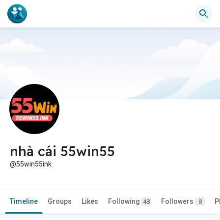
nhà cái 55win55
@55win55ink
Timeline
Groups
Likes
Following
Followers
P
48
8