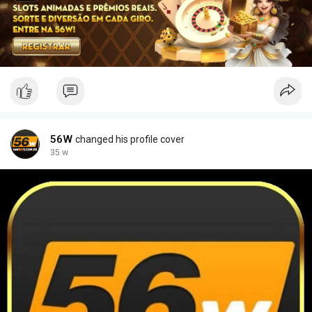
56W
changed his profile cover
35 w