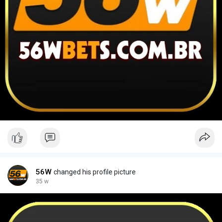
56W
changed his profile picture
35 w