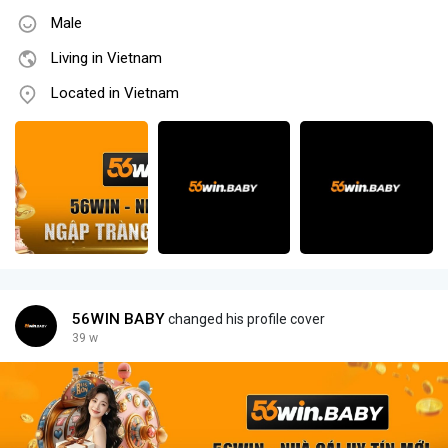
Male
Living in Vietnam
Located in Vietnam
56WIN BABY
changed his profile cover
39 w