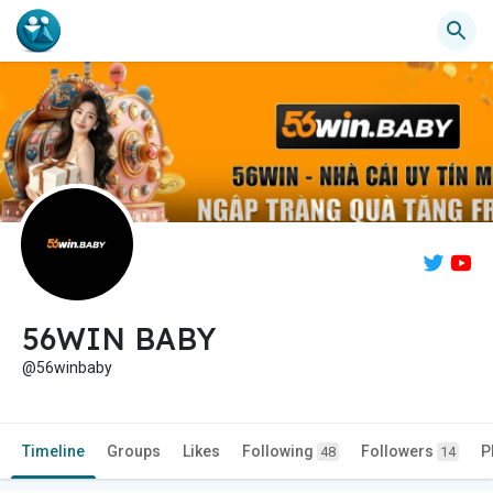
56WIN BABY
@56winbaby
Timeline
Groups
Likes
Following
Followers
P
48
14