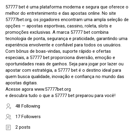
57777 bet é uma plataforma moderna e segura que oferece o
melhor do entretenimento e das apostas online. No site
57777bet.org, os jogadores encontram uma ampla seleção de
opções — apostas esportivas, cassino, roleta, slots e
promoções exclusivas. A marca 57777 bet combina
tecnologia de ponta, segurança e praticidade, garantindo uma
experiência envolvente e confiável para todos os usuários.
Com bônus de boas-vindas, suporte rápido e ofertas
especiais, a 57777 bet proporciona diversão, emoção e
oportunidades reais de ganhos. Seja para jogar por lazer ou
apostar com estratégia, a 57777 bet é o destino ideal para
quem busca qualidade, inovação e confiança no mundo das
apostas digitais.
Acesse agora www.57777bet.org
e descubra tudo o que a 57777 bet preparou para você!
48 Following
17 Followers
2 posts