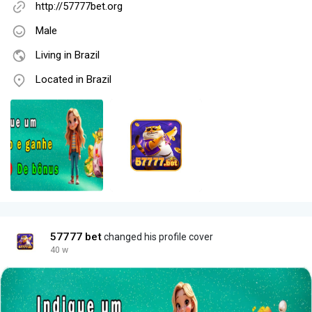
http://57777bet.org
Male
Living in Brazil
Located in Brazil
57777 bet
changed his profile cover
40 w