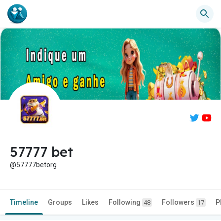
57777 bet
@57777betorg
Timeline
Groups
Likes
Following
Followers
P
48
17