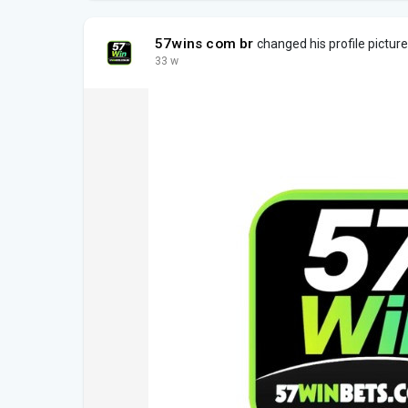
57wins com br
changed his profile picture
33 w