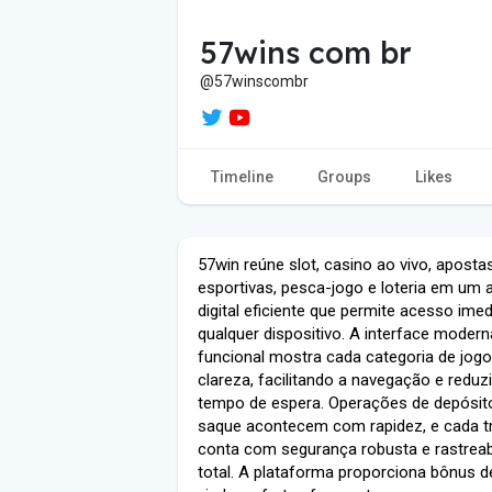
57wins com br
@57winscombr
Timeline
Groups
Likes
57win reúne slot, casino ao vivo, aposta
esportivas, pesca-jogo e loteria em um
digital eficiente que permite acesso ime
qualquer dispositivo. A interface modern
funcional mostra cada categoria de jog
clareza, facilitando a navegação e reduz
tempo de espera. Operações de depósit
saque acontecem com rapidez, e cada 
conta com segurança robusta e rastreab
total. A plataforma proporciona bônus d