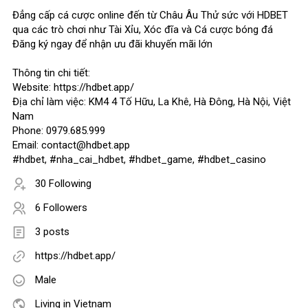
Đẳng cấp cá cược online đến từ Châu Âu Thử sức với HDBET
qua các trò chơi như Tài Xỉu, Xóc đĩa và Cá cược bóng đá
Đăng ký ngay để nhận ưu đãi khuyến mãi lớn
Thông tin chi tiết:
Website: https://hdbet.app/
Địa chỉ làm việc: KM4 4 Tố Hữu, La Khê, Hà Đông, Hà Nội, Việt
Nam
Phone: 0979.685.999
Email: contact@hdbet.app
#hdbet, #nha_cai_hdbet, #hdbet_game, #hdbet_casino
30 Following
6 Followers
3 posts
https://hdbet.app/
Male
Living in Vietnam