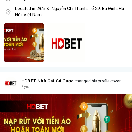
Located in 29/5 Đ. Nguyễn Chí Thanh, Tổ 29, Ba Đình, Hà
Nội, Việt Nam
HDBET Nhà Cái Cá Cược
changed his profile cover
2 yrs