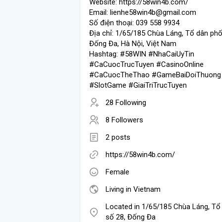
Website: https://58win4b.com/
Email: lienhe58win4b@gmail.com
Số điện thoại: 039 558 9934
Địa chỉ: 1/65/185 Chùa Láng, Tổ dân phố
Đống Đa, Hà Nội, Việt Nam
Hashtag: #58WIN #NhaCaiUyTin
#CaCuocTrucTuyen #CasinoOnline
#CaCuocTheThao #GameBaiDoiThuong
#SlotGame #GiaiTriTrucTuyen
28 Following
8 Followers
2 posts
https://58win4b.com/
Female
Living in Vietnam
Located in 1/65/185 Chùa Láng, Tổ
số 28, Đống Đa