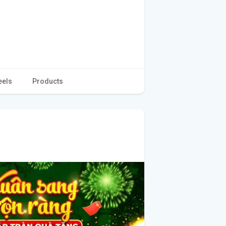
eels
Products