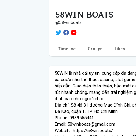
58WIN BOATS
@58winboats
Timeline
Groups
Likes
58WIN là nhà cái uy tín, cung cấp đa dạn
cá cược như thể thao, casino, slot game v
hấp dẫn. Giao diện thân thiện, bảo mật c
rút nhanh chóng, mang đến trải nghiệm giả
đỉnh cao cho người chơi.
Địa chỉ: Số 46 31 đường Mạc Đĩnh Chi, 
Đa Kao, quận 1, TP. Hồ Chí Minh
Phone: 0989555441
Email: 58winboats@gmail.com
Website: https://58win.boats/