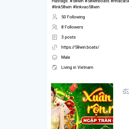
Hastags: #58win #58winboats #nhacai5
#link58win #linkvao58win
50 Following
8 Followers
3 posts
https://58win.boats/
Male
Living in Vietnam