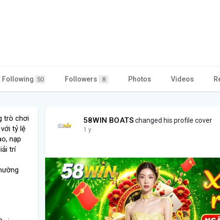
Following
Followers
Photos
Videos
R
50
8
g trò chơi
58WIN BOATS
changed his profile cover
ới tỷ lệ
1 y
ao, nạp
i trí
phường