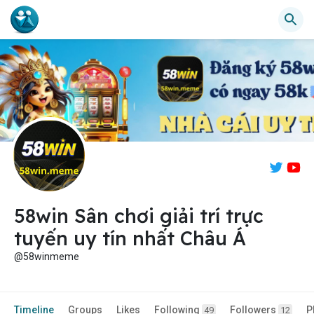
58win Sân chơi giải trí trực
tuyến uy tín nhất Châu Á
@58winmeme
Timeline
Groups
Likes
Following
Followers
P
49
12