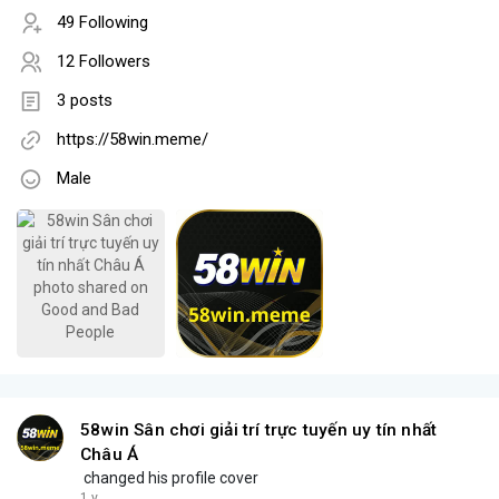
49 Following
12 Followers
3 posts
https://58win.meme/
Male
58win Sân chơi giải trí trực tuyến uy tín nhất
Châu Á
changed his profile cover
1 y