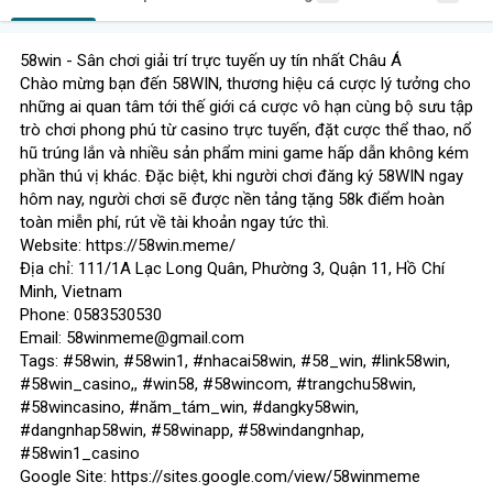
58win - Sân chơi giải trí trực tuyến uy tín nhất Châu Á
Chào mừng bạn đến 58WIN, thương hiệu cá cược lý tưởng cho
những ai quan tâm tới thế giới cá cược vô hạn cùng bộ sưu tập
trò chơi phong phú từ casino trực tuyến, đặt cược thể thao, nổ
hũ trúng lắn và nhiều sản phẩm mini game hấp dẫn không kém
phần thú vị khác. Đặc biệt, khi người chơi đăng ký 58WIN ngay
hôm nay, người chơi sẽ được nền tảng tặng 58k điểm hoàn
toàn miễn phí, rút về tài khoản ngay tức thì.
Website: https://58win.meme/
Địa chỉ: 111/1A Lạc Long Quân, Phường 3, Quận 11, Hồ Chí
Minh, Vietnam
Phone: 0583530530
Email: 58winmeme@gmail.com
Tags: #58win, #58win1, #nhacai58win, #58_win, #link58win,
#58win_casino,, #win58, #58wincom, #trangchu58win,
#58wincasino, #năm_tám_win, #dangky58win,
#dangnhap58win, #58winapp, #58windangnhap,
#58win1_casino
Google Site: https://sites.google.com/view/58winmeme