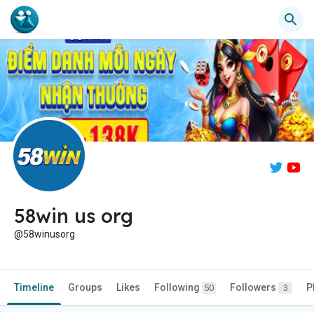
58win us org
@58winusorg
Timeline
Groups
Likes
Following
Followers
P
50
3