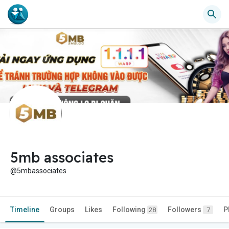
5mb associates
@5mbassociates
Timeline
Groups
Likes
Following
Followers
P
28
7