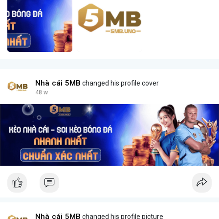
Nhà cái 5MB
changed his profile cover
48 w
Nhà cái 5MB
changed his profile picture