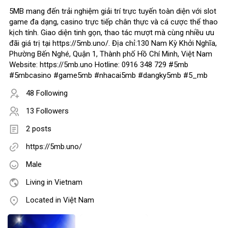
5MB mang đến trải nghiệm giải trí trực tuyến toàn diện với slot
game đa dạng, casino trực tiếp chân thực và cá cược thể thao
kịch tính. Giao diện tinh gọn, thao tác mượt mà cùng nhiều ưu
đãi giá trị tại https://5mb.uno/. Địa chỉ:130 Nam Kỳ Khởi Nghĩa,
Phường Bến Nghé, Quận 1, Thành phố Hồ Chí Minh, Việt Nam
Website: https://5mb.uno Hotline: 0916 348 729 #5mb
#5mbcasino #game5mb #nhacai5mb #dangky5mb #5_mb
48 Following
13 Followers
2 posts
https://5mb.uno/
Male
Living in Vietnam
Located in Việt Nam