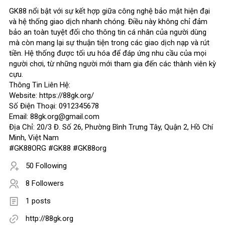
GK88 nổi bật với sự kết hợp giữa công nghệ bảo mật hiện đại
và hệ thống giao dịch nhanh chóng. Điều này không chỉ đảm
bảo an toàn tuyệt đối cho thông tin cá nhân của người dùng
mà còn mang lại sự thuận tiện trong các giao dịch nạp và rút
tiền. Hệ thống được tối ưu hóa để đáp ứng nhu cầu của mọi
người chơi, từ những người mới tham gia đến các thành viên kỳ
cựu.
Thông Tin Liên Hệ:
Website: https://88gk.org/
Số Điện Thoại: 0912345678
Email: 88gk.org@gmail.com
Địa Chỉ: 20/3 Đ. Số 26, Phường Bình Trưng Tây, Quận 2, Hồ Chí
Minh, Việt Nam
#GK88ORG #GK88 #GK88org
50 Following
8 Followers
1 posts
http://88gk.org